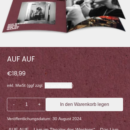
AUF AUF
€18,99
inkl. MwSt (ggf zzgl.
Versandkosten
)
Anzahl
-
+
In den Warenkorb legen
AUF AUF in den Ware
Veröffentlichungsdatum: 30 August 2024
„AUF AUF – Live im Theater des Westens" – Das Live-