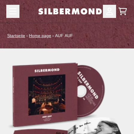
Zum Inhalt
Waren
Konto
Startseite
›
Home page
›
AUF AUF